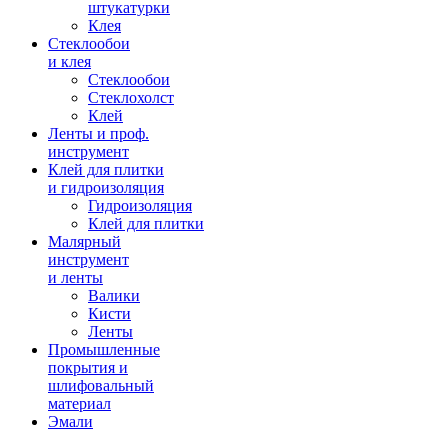
штукатурки
Клея
Стеклообои
и клея
Стеклообои
Стеклохолст
Клей
Ленты и проф.
инструмент
Клей для плитки
и гидроизоляция
Гидроизоляция
Клей для плитки
Малярный
инструмент
и ленты
Валики
Кисти
Ленты
Промышленные
покрытия и
шлифовальный
материал
Эмали