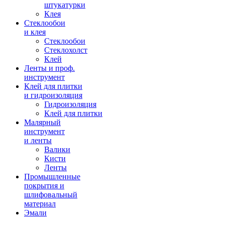
штукатурки
Клея
Стеклообои
и клея
Стеклообои
Стеклохолст
Клей
Ленты и проф.
инструмент
Клей для плитки
и гидроизоляция
Гидроизоляция
Клей для плитки
Малярный
инструмент
и ленты
Валики
Кисти
Ленты
Промышленные
покрытия и
шлифовальный
материал
Эмали