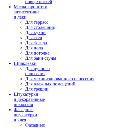
поверхностей
Масла, пропитки,
антисептики
и лаки
Для террасс
Для столешниц
Для кухни
Для стен
Для фасада
Для пола
Для потолка
Для бани-сауны
Шпаклевки
Для ручного
нанесения
Для механизированного нанесения
Для влажных помещений
Для трещин
Штукатурки
и декоративные
покрытия
Фасадные
штукатурки
и клея
Фасадные