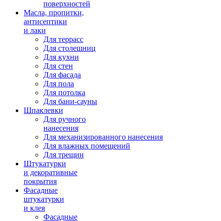
поверхностей
Масла, пропитки,
антисептики
и лаки
Для террасс
Для столешниц
Для кухни
Для стен
Для фасада
Для пола
Для потолка
Для бани-сауны
Шпаклевки
Для ручного
нанесения
Для механизированного нанесения
Для влажных помещений
Для трещин
Штукатурки
и декоративные
покрытия
Фасадные
штукатурки
и клея
Фасадные