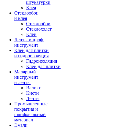
штукатурки
Клея
Стеклообои
и клея
Стеклообои
Стеклохолст
Клей
Ленты и проф.
инструмент
Клей для плитки
и гидроизоляция
Гидроизоляция
Клей для плитки
Малярный
инструмент
и ленты
Валики
Кисти
Ленты
Промышленные
покрытия и
шлифовальный
материал
Эмали