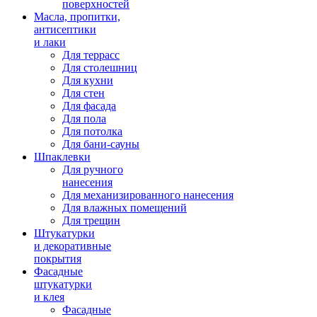
поверхностей
Масла, пропитки,
антисептики
и лаки
Для террасс
Для столешниц
Для кухни
Для стен
Для фасада
Для пола
Для потолка
Для бани-сауны
Шпаклевки
Для ручного
нанесения
Для механизированного нанесения
Для влажных помещений
Для трещин
Штукатурки
и декоративные
покрытия
Фасадные
штукатурки
и клея
Фасадные