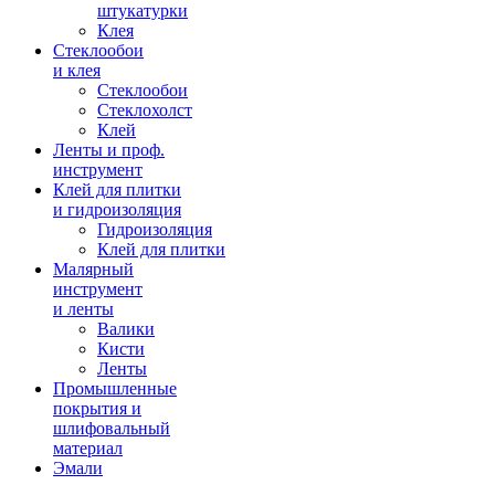
штукатурки
Клея
Стеклообои
и клея
Стеклообои
Стеклохолст
Клей
Ленты и проф.
инструмент
Клей для плитки
и гидроизоляция
Гидроизоляция
Клей для плитки
Малярный
инструмент
и ленты
Валики
Кисти
Ленты
Промышленные
покрытия и
шлифовальный
материал
Эмали