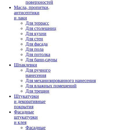
поверхностей
Масла, пропитки,
антисептики
и лаки
Для террасс
Для столешниц
Для кухни
Для стен
Для фасада
Для пола
Для потолка
Для бани-сауны
Шпаклевки
Для ручного
нанесения
Для механизированного нанесения
Для влажных помещений
Для трещин
Штукатурки
и декоративные
покрытия
Фасадные
штукатурки
и клея
Фасадные