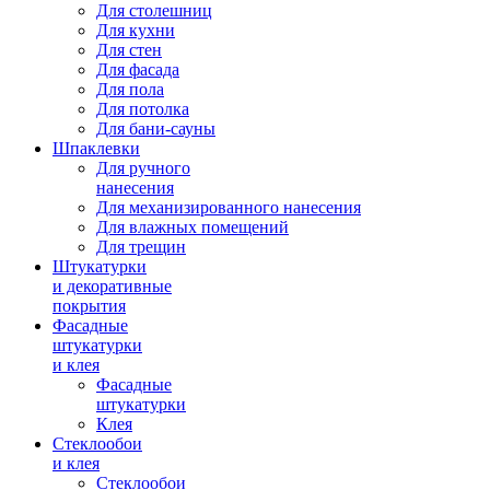
Для столешниц
Для кухни
Для стен
Для фасада
Для пола
Для потолка
Для бани-сауны
Шпаклевки
Для ручного
нанесения
Для механизированного нанесения
Для влажных помещений
Для трещин
Штукатурки
и декоративные
покрытия
Фасадные
штукатурки
и клея
Фасадные
штукатурки
Клея
Стеклообои
и клея
Стеклообои