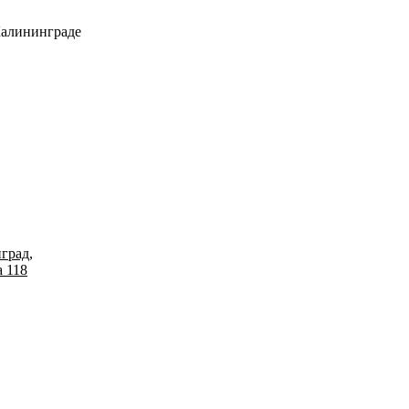
Калининграде
град,
 118