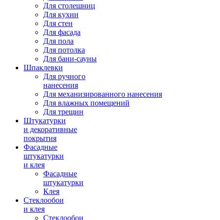
Для столешниц
Для кухни
Для стен
Для фасада
Для пола
Для потолка
Для бани-сауны
Шпаклевки
Для ручного
нанесения
Для механизированного нанесения
Для влажных помещений
Для трещин
Штукатурки
и декоративные
покрытия
Фасадные
штукатурки
и клея
Фасадные
штукатурки
Клея
Стеклообои
и клея
Стеклообои