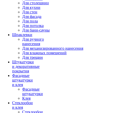
Для столешниц
Для кухни
Для стен
Для фасада
Для пола
Для потолка
Для бани-сауны
Шпаклевки
Для ручного
нанесения
Для механизированного нанесения
Для влажных помещений
Для трещин
Штукатурки
и декоративные
покрытия
Фасадные
штукатурки
и клея
Фасадные
штукатурки
Клея
Стеклообои
и клея
Стеклообои