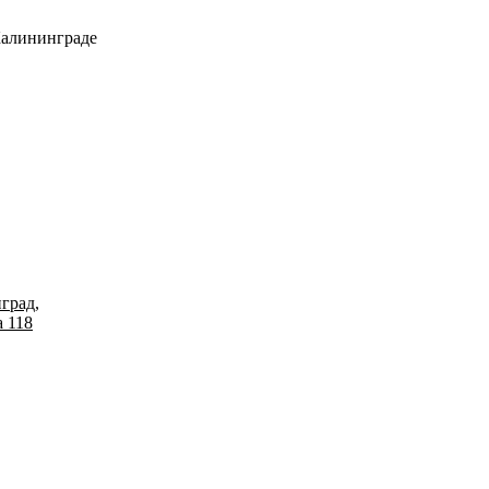
Калининграде
град,
 118