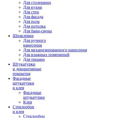
Для столешниц
Для кухни
Для стен
Для фасада
Для пола
Для потолка
Для бани-сауны
Шпаклевки
Для ручного
нанесения
Для механизированного нанесения
Для влажных помещений
Для трещин
Штукатурки
и декоративные
покрытия
Фасадные
штукатурки
и клея
Фасадные
штукатурки
Клея
Стеклообои
и клея
Стеклообои