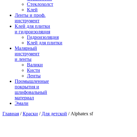
Стеклохолст
Клей
Ленты и проф.
инструмент
Клей для плитки
и гидроизоляция
Гидроизоляция
Клей для плитки
Малярный
инструмент
и ленты
Валики
Кисти
Ленты
Промышленные
покрытия и
шлифовальный
материал
Эмали
Главная
/
Краски
/
Для детской
/ Alphatex sf