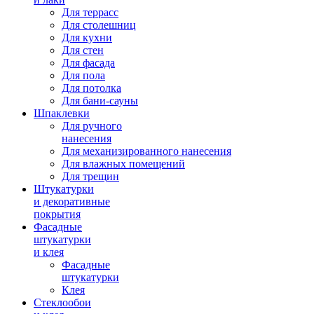
Для террасс
Для столешниц
Для кухни
Для стен
Для фасада
Для пола
Для потолка
Для бани-сауны
Шпаклевки
Для ручного
нанесения
Для механизированного нанесения
Для влажных помещений
Для трещин
Штукатурки
и декоративные
покрытия
Фасадные
штукатурки
и клея
Фасадные
штукатурки
Клея
Стеклообои