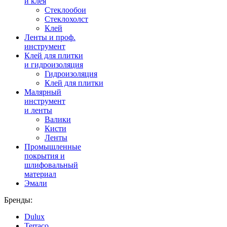
и клея
Стеклообои
Стеклохолст
Клей
Ленты и проф.
инструмент
Клей для плитки
и гидроизоляция
Гидроизоляция
Клей для плитки
Малярный
инструмент
и ленты
Валики
Кисти
Ленты
Промышленные
покрытия и
шлифовальный
материал
Эмали
Бренды:
Dulux
Terraco