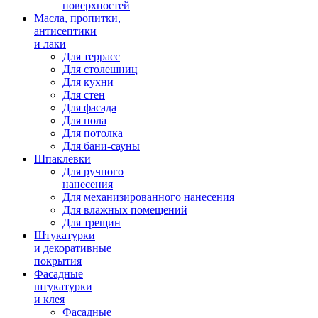
поверхностей
Масла, пропитки,
антисептики
и лаки
Для террасс
Для столешниц
Для кухни
Для стен
Для фасада
Для пола
Для потолка
Для бани-сауны
Шпаклевки
Для ручного
нанесения
Для механизированного нанесения
Для влажных помещений
Для трещин
Штукатурки
и декоративные
покрытия
Фасадные
штукатурки
и клея
Фасадные