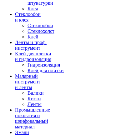
штукатурки
Клея
Стеклообои
и клея
Стеклообои
Стеклохолст
Клей
Ленты и проф.
инструмент
Клей для плитки
и гидроизоляция
Гидроизоляция
Клей для плитки
Малярный
инструмент
и ленты
Валики
Кисти
Ленты
Промышленные
покрытия и
шлифовальный
материал
Эмали