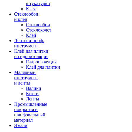
штукатурки
Клея
Стеклообои
и клея
Стеклообои
Стеклохолст
Клей
Ленты и проф.
инструмент
Клей для плитки
и гидроизоляция
Гидроизоляция
Клей для плитки
Малярный
инструмент
и ленты
Валики
Кисти
Ленты
Промышленные
покрытия и
шлифовальный
материал
Эмали