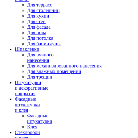
Для террасс
Для столешниц
Для кухни
Для стен
Для фасада
Для пола
Для потолка
Для бани-сауны
Шпаклевки
Для ручного
нанесения
Для механизированного нанесения
Для влажных помещений
Для трещин
Штукатурки
и декоративные
покрытия
Фасадные
штукатурки
и клея
Фасадные
штукатурки
Клея
Стеклообои
и клея