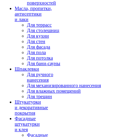
поверхностей
Масла, пропитки,
антисептики
и лаки
Для террасс
Для столешниц
Для кухни
Для стен
Для фасада
Для пола
Для потолка
Для бани-сауны
Шпаклевки
Для ручного
нанесения
Для механизированного нанесения
Для влажных помещений
Для трещин
Штукатурки
и декоративные
покрытия
Фасадные
штукатурки
и клея
Фасадные