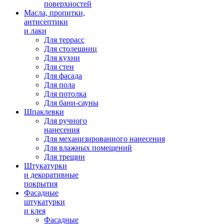
поверхностей
Масла, пропитки,
антисептики
и лаки
Для террасс
Для столешниц
Для кухни
Для стен
Для фасада
Для пола
Для потолка
Для бани-сауны
Шпаклевки
Для ручного
нанесения
Для механизированного нанесения
Для влажных помещений
Для трещин
Штукатурки
и декоративные
покрытия
Фасадные
штукатурки
и клея
Фасадные