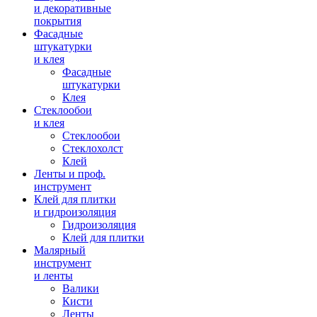
и декоративные
покрытия
Фасадные
штукатурки
и клея
Фасадные
штукатурки
Клея
Стеклообои
и клея
Стеклообои
Стеклохолст
Клей
Ленты и проф.
инструмент
Клей для плитки
и гидроизоляция
Гидроизоляция
Клей для плитки
Малярный
инструмент
и ленты
Валики
Кисти
Ленты