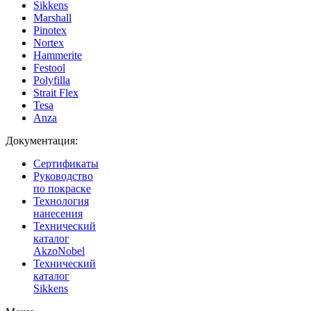
Sikkens
Marshall
Pinotex
Nortex
Hammerite
Festool
Polyfilla
Strait Flex
Tesa
Anza
Документация:
Сертификаты
Руководство
по покраске
Технология
нанесения
Технический
каталог
AkzoNobel
Технический
каталог
Sikkens