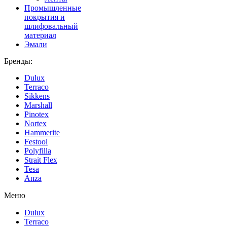
Промышленные
покрытия и
шлифовальный
материал
Эмали
Бренды:
Dulux
Terraco
Sikkens
Marshall
Pinotex
Nortex
Hammerite
Festool
Polyfilla
Strait Flex
Tesa
Anza
Меню
Dulux
Terraco