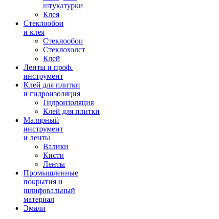
штукатурки
Клея
Стеклообои
и клея
Стеклообои
Стеклохолст
Клей
Ленты и проф.
инструмент
Клей для плитки
и гидроизоляция
Гидроизоляция
Клей для плитки
Малярный
инструмент
и ленты
Валики
Кисти
Ленты
Промышленные
покрытия и
шлифовальный
материал
Эмали