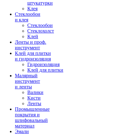
штукатурки
Клея
Стеклообои
и клея
Стеклообои
Стеклохолст
Клей
Ленты и проф.
инструмент
Клей для плитки
и гидроизоляция
Гидроизоляция
Клей для плитки
Малярный
инструмент
и ленты
Валики
Кисти
Ленты
Промышленные
покрытия и
шлифовальный
материал
Эмали