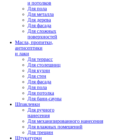
и потолков
Для пола
Для металла
Для дерева
Для фасада
Для сложных
поверхностей
Масла, пропитки,
антисептики
и лаки
Для террасс
Для столешниц
Для кухни
Для стен
Для фасада
Для пола
Для потолка
Для бани-сауны
Шпаклевки
Для ручного
нанесения
Для механизированного нанесения
Для влажных помещений
Для трещин
Штукатурки