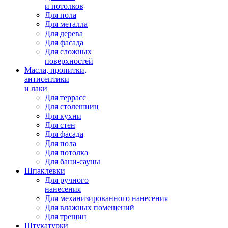
и потолков
Для пола
Для металла
Для дерева
Для фасада
Для сложных
поверхностей
Масла, пропитки,
антисептики
и лаки
Для террасс
Для столешниц
Для кухни
Для стен
Для фасада
Для пола
Для потолка
Для бани-сауны
Шпаклевки
Для ручного
нанесения
Для механизированного нанесения
Для влажных помещений
Для трещин
Штукатурки