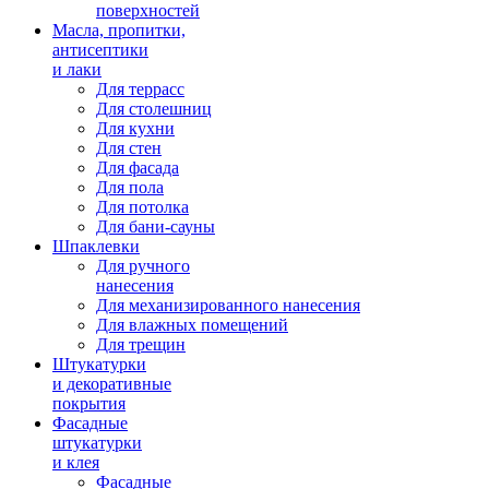
поверхностей
Масла, пропитки,
антисептики
и лаки
Для террасс
Для столешниц
Для кухни
Для стен
Для фасада
Для пола
Для потолка
Для бани-сауны
Шпаклевки
Для ручного
нанесения
Для механизированного нанесения
Для влажных помещений
Для трещин
Штукатурки
и декоративные
покрытия
Фасадные
штукатурки
и клея
Фасадные