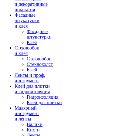
и декоративные
покрытия
Фасадные
штукатурки
и клея
Фасадные
штукатурки
Клея
Стеклообои
и клея
Стеклообои
Стеклохолст
Клей
Ленты и проф.
инструмент
Клей для плитки
и гидроизоляция
Гидроизоляция
Клей для плитки
Малярный
инструмент
и ленты
Валики
Кисти
Ленты