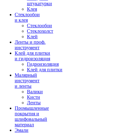
штукатурки
Клея
Стеклообои
и клея
Стеклообои
Стеклохолст
Клей
Ленты и проф.
инструмент
Клей для плитки
и гидроизоляция
Гидроизоляция
Клей для плитки
Малярный
инструмент
и ленты
Валики
Кисти
Ленты
Промышленные
покрытия и
шлифовальный
материал
Эмали