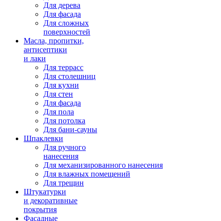
Для дерева
Для фасада
Для сложных
поверхностей
Масла, пропитки,
антисептики
и лаки
Для террасс
Для столешниц
Для кухни
Для стен
Для фасада
Для пола
Для потолка
Для бани-сауны
Шпаклевки
Для ручного
нанесения
Для механизированного нанесения
Для влажных помещений
Для трещин
Штукатурки
и декоративные
покрытия
Фасадные