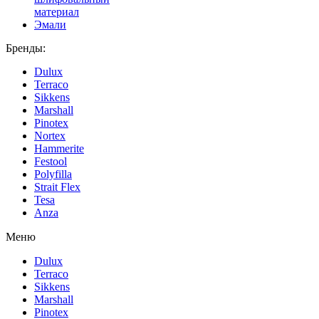
материал
Эмали
Бренды:
Dulux
Terraco
Sikkens
Marshall
Pinotex
Nortex
Hammerite
Festool
Polyfilla
Strait Flex
Tesa
Anza
Меню
Dulux
Terraco
Sikkens
Marshall
Pinotex