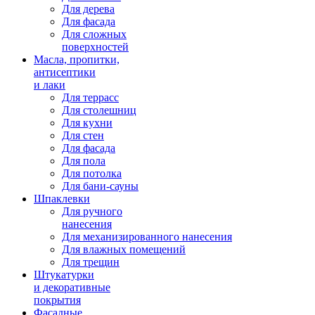
Для дерева
Для фасада
Для сложных
поверхностей
Масла, пропитки,
антисептики
и лаки
Для террасс
Для столешниц
Для кухни
Для стен
Для фасада
Для пола
Для потолка
Для бани-сауны
Шпаклевки
Для ручного
нанесения
Для механизированного нанесения
Для влажных помещений
Для трещин
Штукатурки
и декоративные
покрытия
Фасадные