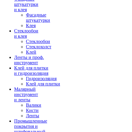
штукатурки
и клея
Фасадные
штукатурки
Клея
Стеклообои
и клея
Стеклообои
Стеклохолст
Клей
Ленты и проф.
инструмент
Клей для плитки
и гидроизоляция
Гидроизоляция
Клей для плитки
Малярный
инструмент
и ленты
Валики
Кисти
Ленты
Промышленные
покрытия и
шлифовальный