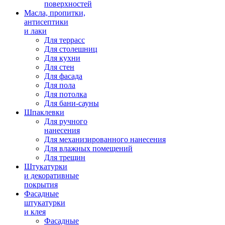
поверхностей
Масла, пропитки,
антисептики
и лаки
Для террасс
Для столешниц
Для кухни
Для стен
Для фасада
Для пола
Для потолка
Для бани-сауны
Шпаклевки
Для ручного
нанесения
Для механизированного нанесения
Для влажных помещений
Для трещин
Штукатурки
и декоративные
покрытия
Фасадные
штукатурки
и клея
Фасадные