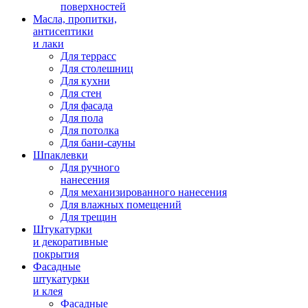
поверхностей
Масла, пропитки,
антисептики
и лаки
Для террасс
Для столешниц
Для кухни
Для стен
Для фасада
Для пола
Для потолка
Для бани-сауны
Шпаклевки
Для ручного
нанесения
Для механизированного нанесения
Для влажных помещений
Для трещин
Штукатурки
и декоративные
покрытия
Фасадные
штукатурки
и клея
Фасадные