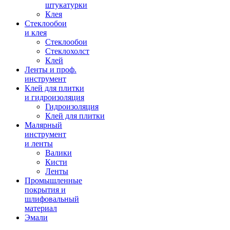
штукатурки
Клея
Стеклообои
и клея
Стеклообои
Стеклохолст
Клей
Ленты и проф.
инструмент
Клей для плитки
и гидроизоляция
Гидроизоляция
Клей для плитки
Малярный
инструмент
и ленты
Валики
Кисти
Ленты
Промышленные
покрытия и
шлифовальный
материал
Эмали