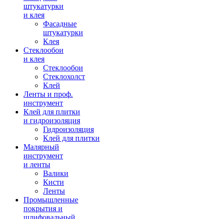
штукатурки
и клея
Фасадные
штукатурки
Клея
Стеклообои
и клея
Стеклообои
Стеклохолст
Клей
Ленты и проф.
инструмент
Клей для плитки
и гидроизоляция
Гидроизоляция
Клей для плитки
Малярный
инструмент
и ленты
Валики
Кисти
Ленты
Промышленные
покрытия и
шлифовальный