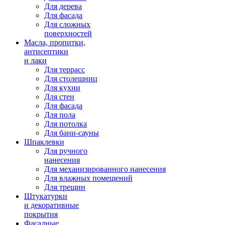
Для дерева
Для фасада
Для сложных
поверхностей
Масла, пропитки,
антисептики
и лаки
Для террасс
Для столешниц
Для кухни
Для стен
Для фасада
Для пола
Для потолка
Для бани-сауны
Шпаклевки
Для ручного
нанесения
Для механизированного нанесения
Для влажных помещений
Для трещин
Штукатурки
и декоративные
покрытия
Фасадные