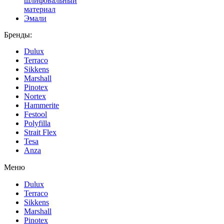
шлифовальный
материал
Эмали
Бренды:
Dulux
Terraco
Sikkens
Marshall
Pinotex
Nortex
Hammerite
Festool
Polyfilla
Strait Flex
Tesa
Anza
Меню
Dulux
Terraco
Sikkens
Marshall
Pinotex