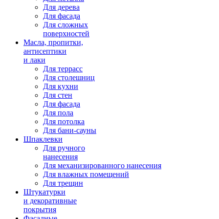
Для дерева
Для фасада
Для сложных
поверхностей
Масла, пропитки,
антисептики
и лаки
Для террасс
Для столешниц
Для кухни
Для стен
Для фасада
Для пола
Для потолка
Для бани-сауны
Шпаклевки
Для ручного
нанесения
Для механизированного нанесения
Для влажных помещений
Для трещин
Штукатурки
и декоративные
покрытия
Фасадные