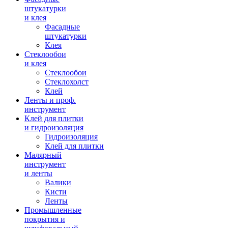
штукатурки
и клея
Фасадные
штукатурки
Клея
Стеклообои
и клея
Стеклообои
Стеклохолст
Клей
Ленты и проф.
инструмент
Клей для плитки
и гидроизоляция
Гидроизоляция
Клей для плитки
Малярный
инструмент
и ленты
Валики
Кисти
Ленты
Промышленные
покрытия и