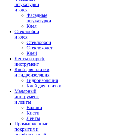
штукатурки
и клея
Фасадные
штукатурки
Клея
Стеклообои
и клея
Стеклообои
Стеклохолст
Клей
Ленты и проф.
инструмент
Клей для плитки
и гидроизоляция
Гидроизоляция
Клей для плитки
Малярный
инструмент
и ленты
Валики
Кисти
Ленты
Промышленные
покрытия и
шлифовальный